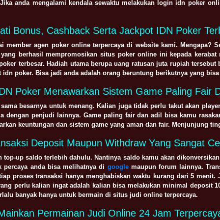
Jika anda mengalami kendala sewaktu melakukan login idn poker onli
ati Bonus, Cashback Serta Jackpot IDN Poker Ter
ai member agen poker online terpercaya di website kami. Mengapa?
n yang berhasil mempromosikan situs poker online ini kepada kerab
poker terbesar. Hadiah utama berupa uang ratusan juta rupiah tersebut
idn poker. Bisa jadi anda adalah orang beruntung berikutnya yang bisa
DN Poker Menawarkan Sistem Game Paling Fair D
 sama besarnya untuk menang. Kalian juga tidak perlu takut akan pl
dengan penjudi lainnya. Game paling fair dan adil bisa kamu rasaka
rkan keuntungan dan sistem game yang aman dan fair. Menjunjung tinggi
ansaksi Deposit Maupun Withdraw Yang Sangat Ce
an top-up saldo terlebih dahulu. Nantinya saldo kamu akan dikonversik
dak percaya anda bisa melihatnya di
google
maupun forum lainnya. Trans
iap proses transaksi hanya menghabiskan waktu kurang dari 5 menit.
 yang perlu kalian ingat adalah kalian bisa melakukan minimal deposit 
lalu banyak hanya untuk bermain di situs judi online terpercaya.
Mainkan Permainan Judi Online 24 Jam Terpercay