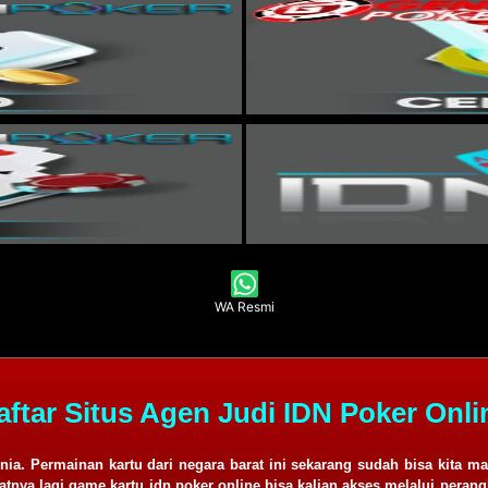
WA Resmi
aftar Situs Agen Judi IDN Poker Onli
dunia. Permainan kartu dari negara barat ini sekarang sudah bisa kita
batnya lagi game kartu idn poker online bisa kalian akses melalui peran